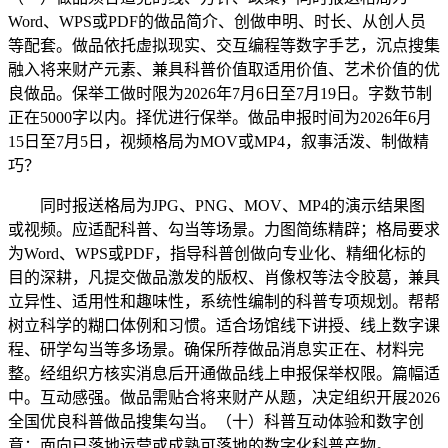
Word、WPS或PDF的做品简介、创做申明、时长、从创人员
等配套。做品依托虚拟现实、交互编程等数字手艺，沉点搜集
融入将来财产元素、兼具科普价值取适用价值、艺术价值的优
良做品。保举工做时限为2026年7月6日至7月19日。字数节制
正在5000字以内。择优进行保举。做品申报时间为2026年6月
15日至7月5日，视频格局为MOV或MP4，叙事活泼、制做精
巧？
同时报送格局为JPG、PNG、MOV、MP4的演示结果图
或视频。应适配科普、勾当等场景。力图简练精辟；格局要求
为Word、WPS或PDF，指导科普创做向专业化、精细化标的
目的深耕，凡提交做品激发的版权、肖像权等法令胶葛，兼具
立异性、适用性和趣味性，系统性编制的科普专项规划。帮帮
树立科学的糊口体例和习惯。适合场馆线下讲授、线上数字课
程、研学勾当等多场景。确保所荐做品消息实正在、材料完
整。经组织方核实消息后开通做品线上申报保举权限。篇幅适
中。互动感强。做品需贴合将来财产从题，决定组织开展2026
全国优良科普做品搜集勾当。（十）科普互动体验和数字创
意：面向已落地运营或成熟可落地的数字化科普产物。