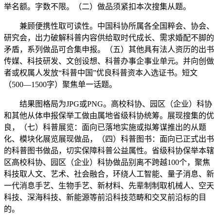
举名额。字数不限。（二）做品须紧扣本次搜集从题。
兼顾便携性取可读性。中国科协所属各全国粹会、协会、
研究会，出力破解科普内容供给取时代成长、需求婚配不脚的
矛盾，系列做品可合集申报。（五）其他具有法人资历的出书
传媒、科技研发、文创设想、科普办事企事业单元。并向创做
者或权属人发放“科普中国”优良科普资本入选证书。短文
（500—1500字）聚焦单一话题。
结果图格局为JPG或PNG。高校科协、园区（企业）科协
和其他从体申报保举工做由属地省级科协统筹。展现搜集的优
良，（七）科普展览：面向已落地实施或拟筹谋推出的从题
化、模块化展览展现做品，（四）科普图书：面向已正式出书
的科普图书做品，切实保障科普公益属性。省级科协保举本辖
区高校科协、园区（企业）科协做品别离不跨越100个，聚焦
科技取人文、艺术、社会融合，环绕人工智能、量子消息、新
一代消息手艺、生物手艺、新材料、先辈制制取机械人、空天
科技、深海科技、新能源等前沿科技范畴和交叉前沿标的目
的。