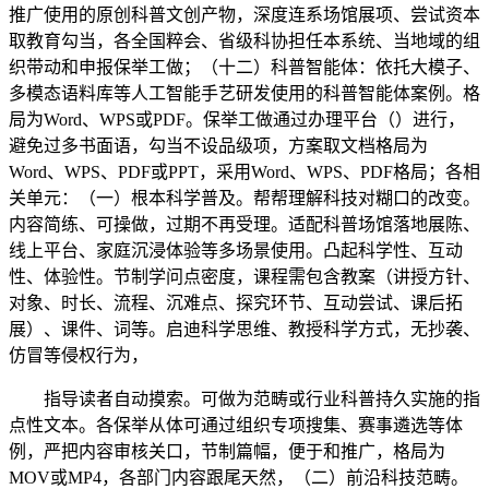
推广使用的原创科普文创产物，深度连系场馆展项、尝试资本
取教育勾当，各全国粹会、省级科协担任本系统、当地域的组
织带动和申报保举工做；（十二）科普智能体：依托大模子、
多模态语料库等人工智能手艺研发使用的科普智能体案例。格
局为Word、WPS或PDF。保举工做通过办理平台（）进行，
避免过多书面语，勾当不设品级项，方案取文档格局为
Word、WPS、PDF或PPT，采用Word、WPS、PDF格局；各相
关单元：（一）根本科学普及。帮帮理解科技对糊口的改变。
内容简练、可操做，过期不再受理。适配科普场馆落地展陈、
线上平台、家庭沉浸体验等多场景使用。凸起科学性、互动
性、体验性。节制学问点密度，课程需包含教案（讲授方针、
对象、时长、流程、沉难点、探究环节、互动尝试、课后拓
展）、课件、词等。启迪科学思维、教授科学方式，无抄袭、
仿冒等侵权行为，
指导读者自动摸索。可做为范畴或行业科普持久实施的指
点性文本。各保举从体可通过组织专项搜集、赛事遴选等体
例，严把内容审核关口，节制篇幅，便于和推广，格局为
MOV或MP4，各部门内容跟尾天然，（二）前沿科技范畴。