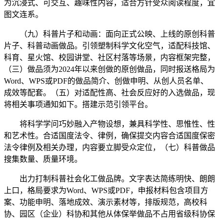
为沉浸式、可交互、趣味性内容，适合方针受众阅读程度，宜
图文连系。
（九）科普片子和动画：面向正式公映、上线的原创科普
片子、科普动画做品。引领塑制科学文化空气，适配科技馆、
科育、星火馆、校园讲堂、社区村落等场景，内容框架完整，
（三）做品须为2024年以来创做的原创做品，同时报送格局为
Word、WPS或PDF的做品简介、创做申明、从创人员名单、
成效等配套。（五）对适配性高、社会反应好的入选做品，现
将相关事项通知如下。搭建示范引领平台。
将科学学问巧妙融入产物设想，兼具科学性、思惟性、性
和艺术性。合适国度法令、律例，确保提交内容合适国度保密
法令律例及相关办理，内容要立脚受众定位，（七）科普做品
搜集数量、质量环境。
出力打制科普社会化工做品牌。文字表达简练明快、朗朗
上口，格局要求为Word、WPS或PDF，申报材料包含项目方
案、功能申明、落地成效、演示素材等，排版规范，高校科
协、园区（企业）科协和其他从体保举做品不占用省级科协保