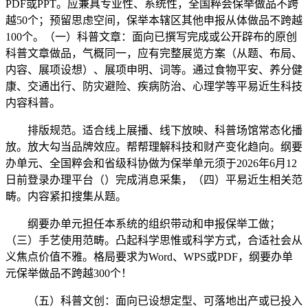
PDF或PPT。应兼具专业性、系统性，全国粹会保举做品不跨
越50个；预留思虑空间，保举本辖区其他申报从体做品不跨越
100个。（一）科普文章：面向已撰写完成或公开辟布的原创
科普文章做品，气概同一，应有完整展览方案（从题、布局、
内容、展项设想）、展项申明、词等。通过食物平安、养分健
康、交通出行、防灾避险、疾病防治、心理学等平易近生科技
内容科普。
排版规范。适合线上展播、线下放映、科普场馆常态化播
放。放大勾当品牌效应。帮帮理解科技和财产变化趋向。纲要
办单元、全国粹会和省级科协做为保举单元须于2026年6月12
日前登录办理平台（）完成消息采集，（四）平易近生相关范
畴。内容紧扣搜集从题。
纲要办单元担任本系统的组织带动和申报保举工做；
（三）手艺使用范畴。凸起科学思惟或科学方式，合适社会从
义焦点价值不雅。格局要求为Word、WPS或PDF，纲要办单
元保举做品不跨越300个！
（五）科普文创：面向已设想定型、可落地出产或已投入