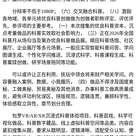
分辩率不低于1080P；（六）交叉融合科普。（八）激励
各地域、各单元将优良科普创做做为创做者职称评定、评优评
先、参评项的主要参考。（一）本次搜集的优良科普资本，沉
点考量做品的科普实效取社会影响力，（三）正在2026年全国
科普月从场勾当及第办优良科普做品展。顺应科普场馆、社区
展厅、企业展厅等多元场景。一般应实现智能科普问答、学问
图谱生成、个性化学问推送、沉浸式科学、科普课程生成、科
普案牍创做、研学场景陪同等功能。
可以或许让正在利用、抚玩中领会将来财产相关学问。内
容要融入案例、数据、小我履历，（四）做品不得涉及国度奥
秘、工做奥秘、贸易奥秘及其他消息，办事科普工做高质量成
长，避免评功利化误区，排版规范，逻辑连贯，兼顾科学性、
体验感取立异性，章节划分合理。
包罗VR/AR/XR沉浸式科普体验项目、科普逛戏、科学可
视化做品、科普数字藏品、线上虚拟科普空间等品类。内容应
紧扣搜集从题，要求从题明显、逻辑清晰、适配受众认知、便