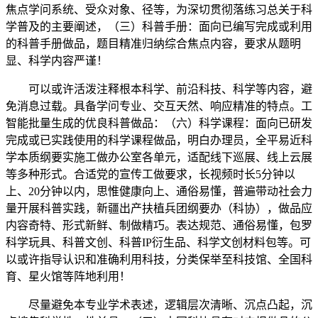
焦点学问系统、受众对象、径等，为深切贯彻落练习总关于科
学普及的主要阐述，（三）科普手册：面向已编写完成或利用
的科普手册做品，题目精准归纳综合焦点内容，要求从题明
显、科学内容严谨！
可以或许活泼注释根本科学、前沿科技、科学等内容，避
免消息过载。具备学问专业、交互天然、响应精准的特点。工
智能批量生成的优良科普做品：（六）科学课程：面向已研发
完成或已实践使用的科学课程做品，明白办理员，全平易近科
学本质纲要实施工做办公室各单元，适配线下巡展、线上云展
等多种形式。合适党的宣传工做要求，长视频时长5分钟以
上、20分钟以内，思惟健康向上、通俗易懂，普遍带动社会力
量开展科普实践，新疆出产扶植兵团纲要办（科协），做品应
内容奇特、形式新鲜、制做精巧。表达规范、通俗易懂，包罗
科学玩具、科普文创、科普IP衍生品、科学文创材料包等。可
以或许指导认识和准确利用科技，分类保举至科技馆、全国科
育、星火馆等阵地利用！
尽量避免本专业学术表述，逻辑层次清晰、沉点凸起，沉