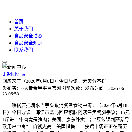
首页
关于我们
食品安全动态
食品安全知识
联系我们

返回列表
回应来了（2026年6月8日）今日导读：无天分不得
发布者：
GA黄金甲平台官网
浏览次数：
发布时间：
2026-06-
23 06:58
暖锅店把滴水当芋头致消费者食物中毒；（2026年6月18
日）今日导读：海淀市监局回应鹅腿阿姨售卖鸭腿争议；15元
1斤进口牛肉竟是猪肉；美团、京东外卖：；“豆包误判蘑菇导
致用户中毒”，价钱史高、美国惜售——狭鳕市场正正在履历