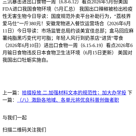
三沉暴击进出口食物一周（6.8-6.12）看点2026年5月份美国
FDA进口我国食物环境（5月汇总） 我国出口辣椒被检出检疫
性无害生物今日导读：国度规范外卖平台补助行为，“荔枝界
爱马仕”一斤380元！安徽宠物进入餐饮运营场合（2026年6月
11日）今日导读：市场监管总局约谈美宜佳总部；盒马回应麻
薯纯脂黑巧变代可可脂；年轻人风行到奶茶店“进货”零食
（2026年6月10日）进出口食物一周（6.15-6.19）看点2026年6
月输日食物违反日本食物卫生法环境（6月15日更新） 美国对
我国出口牡蛎实施自。
上一篇：
拾掇投放.二.加强材料文本的规范性；加大办学投
下
一篇：
（八）激励各地域、各单元将优良科普创做者职
与我们一起
扫描二维码关注我们