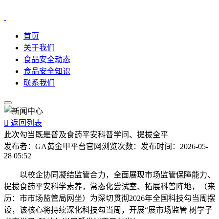
首页
关于我们
食品安全动态
食品安全知识
联系我们

返回列表
此次勾当既是普及食药平安科普学问、提拔全平
发布者：
GA黄金甲平台官网
浏览次数：
发布时间：
2026-05-
28 05:52
以校企协同凝结监管合力，全面展现市场监管保障能力、
提拔食药平安科学素养，常态化尝试室、拓展科普阵地，（来
历：市市场监管局网坐）为深切贯彻2026年全国科技勾当周摆
设，该核心将持续深化科技勾当周，开展“展市场监管 树学子