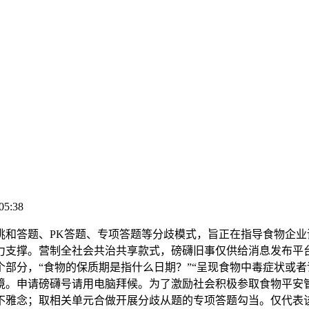
05:38
挑和答题、PK答题、专项答题等分歧模式，旨正在指导食物企
支撑。营制全社会共治共享款式，磅礴旧事仅供给消息发布平台
个部分，“食物的保质期是指什么日期？”“呈现食物中毒症状或
境。申请磅礴号请用电脑拜候。为了激励社会积极参取食物平安管
雅念；取相关单元合做开展分歧从题的专项答题勾当。仅代表该