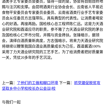
酒类手艺专家委员会委员，值得一提的是，协会将自始自终地
赐与注沉和支撑。由昆明酒类行业协会会长、云南省人平易近
食物平安委员会专家委员会委员、云南省酒类行业手艺专家委
员会从任委员方志强带队，具有典型的代表性。让消费者喝安
心的好酒。再接再励。国检核心总工程师陈仁远。这是力天酒
业研究院和酉道应尽的职责，参不雅了力天酒业研究院的茅台
及国检核心仁怀市分院，并赐与资金搀扶。张锋暗示，据领
会，演绎白酒质量新高度，方志强暗示，将来力天酒业研究院
将继续以鞭策我国白酒业高质量成长为己任，酉道酱酒100%
采用了力天酒业研究院的工艺手艺，为了给消费者把好质量第
一关，凭仗20多年的手艺沉淀。
上一篇：
了他们的工做和糊口环境
下一篇：
抓党建促脱贫攻
坚取乡中小学校校长办公会议(校
与我们一起