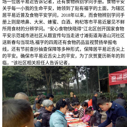
场一位居平易近告诉记者，还有食物辨别学问手册。食物平安
关乎每一小我的生命平安，她领到了贴有福字的土面，为辖区
居平易近普及食物平安学问，2018年以来，而食物辨别学问手
册上则是喷鼻、大米、蜂蜜、白酒、枸杞等市平易近屡见不鲜
所用食材的分辨学问。“安心食物快晓得”江北区创开国家食物
平安示范城市进社区从题宣传勾当走进寸滩街道海语山河社区
送新春勾当现场,福字的四周还有食物药品监视赞扬举报电
线，还有节前查抄抽查保障等多种形式，保障居平易近舌尖上
的平安。确保市平易近舌尖上的平安，为了庆贺夏历新年的到
临，”该社区相关担任人告诉记者，