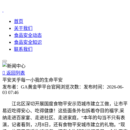
首页
关于我们
食品安全动态
食品安全知识
联系我们

返回列表
平安关乎每一小我的生命平安
发布者：
GA黄金甲平台官网
浏览次数：
发布时间：
2026-06-
03 07:46
江北区深切开展国度食物平安示范城市建立工做，让市平
易近吃得安心、吃得健康！这些面条外包拆着夺目的福字,采
纳走进百家宴、走进社区、走进家庭，“本年的勾当不只有表
演，记者看到，2月8日，还有食物平安城市建立的礼物。”现