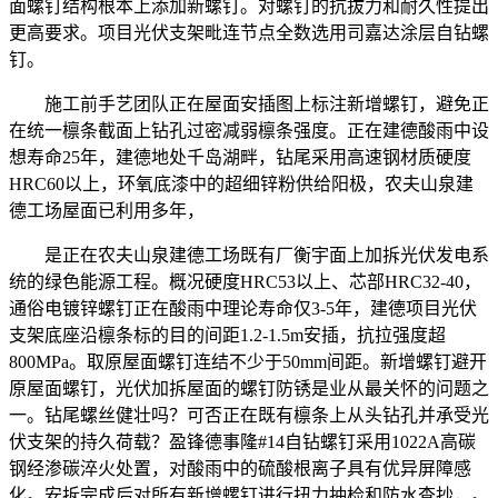
面螺钉结构根本上添加新螺钉。对螺钉的抗拔力和耐久性提出
更高要求。项目光伏支架毗连节点全数选用司嘉达涂层自钻螺
钉。
施工前手艺团队正在屋面安插图上标注新增螺钉，避免正
在统一檩条截面上钻孔过密减弱檩条强度。正在建德酸雨中设
想寿命25年，建德地处千岛湖畔，钻尾采用高速钢材质硬度
HRC60以上，环氧底漆中的超细锌粉供给阳极，农夫山泉建
德工场屋面已利用多年，
是正在农夫山泉建德工场既有厂衡宇面上加拆光伏发电系
统的绿色能源工程。概况硬度HRC53以上、芯部HRC32-40，
通俗电镀锌螺钉正在酸雨中理论寿命仅3-5年，建德项目光伏
支架底座沿檩条标的目的间距1.2-1.5m安插，抗拉强度超
800MPa。取原屋面螺钉连结不少于50mm间距。新增螺钉避开
原屋面螺钉，光伏加拆屋面的螺钉防锈是业从最关怀的问题之
一。钻尾螺丝健壮吗？可否正在既有檩条上从头钻孔并承受光
伏支架的持久荷载？盈锋德事隆#14自钻螺钉采用1022A高碳
钢经渗碳淬火处置，对酸雨中的硫酸根离子具有优异屏障感
化。安拆完成后对所有新增螺钉进行扭力抽检和防水查抄，。