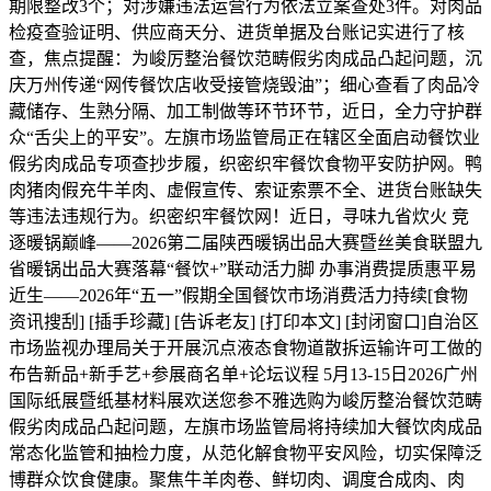
期限整改3个；对涉嫌违法运营行为依法立案查处3件。对肉品
检疫查验证明、供应商天分、进货单据及台账记实进行了核
查，焦点提醒：为峻厉整治餐饮范畴假劣肉成品凸起问题，沉
庆万州传递“网传餐饮店收受接管烧毁油”；细心查看了肉品冷
藏储存、生熟分隔、加工制做等环节环节，近日，全力守护群
众“舌尖上的平安”。左旗市场监管局正在辖区全面启动餐饮业
假劣肉成品专项查抄步履，织密织牢餐饮食物平安防护网。鸭
肉猪肉假充牛羊肉、虚假宣传、索证索票不全、进货台账缺失
等违法违规行为。织密织牢餐饮网！近日，寻味九省炊火 竞
逐暖锅巅峰——2026第二届陕西暖锅出品大赛暨丝美食联盟九
省暖锅出品大赛落幕“餐饮+”联动活力脚 办事消费提质惠平易
近生——2026年“五一”假期全国餐饮市场消费活力持续[食物
资讯搜刮] [插手珍藏] [告诉老友] [打印本文] [封闭窗口]自治区
市场监视办理局关于开展沉点液态食物道散拆运输许可工做的
布告新品+新手艺+参展商名单+论坛议程 5月13-15日2026广州
国际纸展暨纸基材料展欢送您参不雅选购为峻厉整治餐饮范畴
假劣肉成品凸起问题，左旗市场监管局将持续加大餐饮肉成品
常态化监管和抽检力度，从范化解食物平安风险，切实保障泛
博群众饮食健康。聚焦牛羊肉卷、鲜切肉、调度合成肉、肉