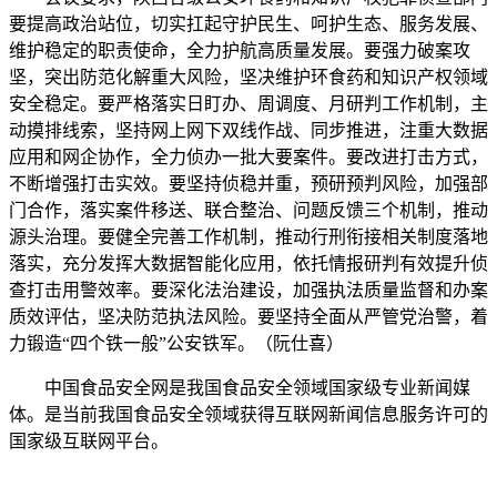
要提高政治站位，切实扛起守护民生、呵护生态、服务发展、
维护稳定的职责使命，全力护航高质量发展。要强力破案攻
坚，突出防范化解重大风险，坚决维护环食药和知识产权领域
安全稳定。要严格落实日盯办、周调度、月研判工作机制，主
动摸排线索，坚持网上网下双线作战、同步推进，注重大数据
应用和网企协作，全力侦办一批大要案件。要改进打击方式，
不断增强打击实效。要坚持侦稳并重，预研预判风险，加强部
门合作，落实案件移送、联合整治、问题反馈三个机制，推动
源头治理。要健全完善工作机制，推动行刑衔接相关制度落地
落实，充分发挥大数据智能化应用，依托情报研判有效提升侦
查打击用警效率。要深化法治建设，加强执法质量监督和办案
质效评估，坚决防范执法风险。要坚持全面从严管党治警，着
力锻造“四个铁一般”公安铁军。（阮仕喜）
中国食品安全网是我国食品安全领域国家级专业新闻媒
体。是当前我国食品安全领域获得互联网新闻信息服务许可的
国家级互联网平台。