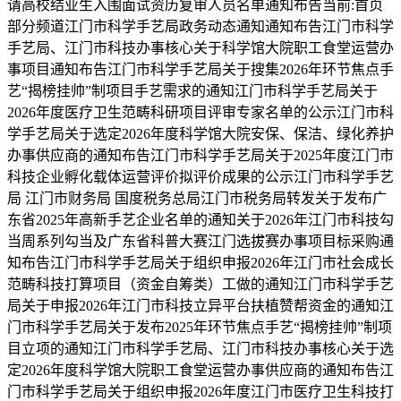
请高校结业生入围面试资历复审人员名单通知布告当前:首页
部分频道江门市科学手艺局政务动态通知通知布告江门市科学
手艺局、江门市科技办事核心关于科学馆大院职工食堂运营办
事项目通知布告江门市科学手艺局关于搜集2026年环节焦点手
艺“揭榜挂帅”制项目手艺需求的通知江门市科学手艺局关于
2026年度医疗卫生范畴科研项目评审专家名单的公示江门市科
学手艺局关于选定2026年度科学馆大院安保、保洁、绿化养护
办事供应商的通知布告江门市科学手艺局关于2025年度江门市
科技企业孵化载体运营评价拟评价成果的公示江门市科学手艺
局 江门市财务局 国度税务总局江门市税务局转发关于发布广
东省2025年高新手艺企业名单的通知关于2026年江门市科技勾
当周系列勾当及广东省科普大赛江门选拔赛办事项目标采购通
知布告江门市科学手艺局关于组织申报2026年江门市社会成长
范畴科技打算项目（资金自筹类）工做的通知江门市科学手艺
局关于申报2026年江门市科技立异平台扶植赞帮资金的通知江
门市科学手艺局关于发布2025年环节焦点手艺“揭榜挂帅”制项
目立项的通知江门市科学手艺局、江门市科技办事核心关于选
定2026年度科学馆大院职工食堂运营办事供应商的通知布告江
门市科学手艺局关于组织申报2026年度江门市医疗卫生科技打