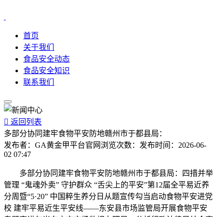
首页
关于我们
食品安全动态
食品安全知识
联系我们

返回列表
多部分协同建牢食物平安防地赣州市于都县局：
发布者：
GA黄金甲平台官网
浏览次数：
发布时间：
2026-06-
02 07:47
多部分协同建牢食物平安防地赣州市于都县局：四措并举
管理 “鬼魂外卖” 守护群众 “舌尖上的平安”第12届全平易近养
分周暨“5·20” 中国粹生养分日从题宣传勾当启动食物平安进党
校 建牢平易近生平安线——东安县市场监管局开展食物平安