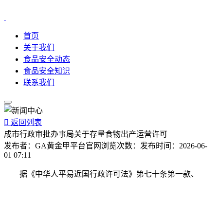
首页
关于我们
食品安全动态
食品安全知识
联系我们

返回列表
成市行政审批办事局关于存量食物出产运营许可
发布者：
GA黄金甲平台官网
浏览次数：
发布时间：
2026-06-
01 07:11
据《中华人平易近国行政许可法》第七十条第一款、