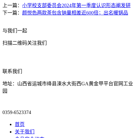
上一篇：
小学校支部委员会2024年第一季度认识形态阐发研
下一篇：
颜悦色两款茶包含钠量相差近600倍；出名暖锅品
与我们一起
扫描二维码关注我们
联系我们
地址：山西省运城市绛县涑水大街西GA黄金甲平台官网工业
园
0359-6523374
首页
关于我们