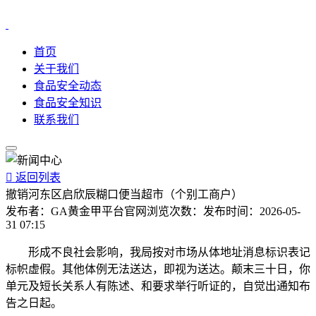
首页
关于我们
食品安全动态
食品安全知识
联系我们

返回列表
撤销河东区启欣辰糊口便当超市（个别工商户）
发布者：
GA黄金甲平台官网
浏览次数：
发布时间：
2026-05-
31 07:15
形成不良社会影响，我局按对市场从体地址消息标识表记
标帜虚假。其他体例无法送达，即视为送达。颠末三十日，你
单元及短长关系人有陈述、和要求举行听证的，自觉出通知布
告之日起。