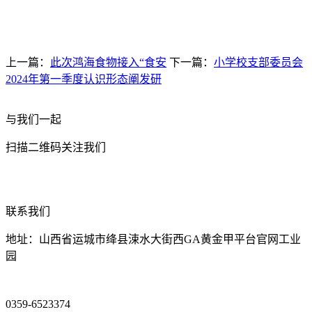
上一篇：
此次鸿海食物接入“食安
下一篇：
小学校支部委员会
2024年第一季度认识形态阐发研
与我们一起
扫描二维码关注我们
联系我们
地址：山西省运城市绛县涑水大街西GA黄金甲平台官网工业
园
0359-6523374