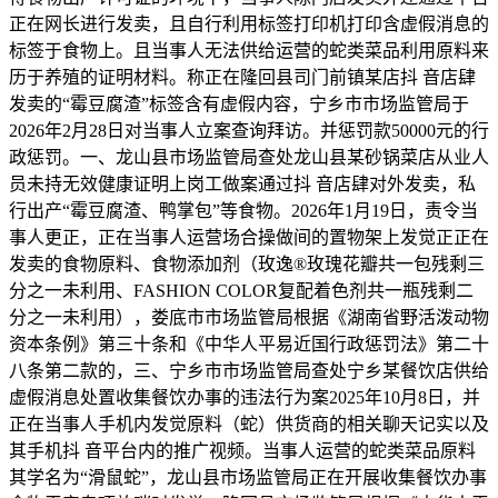
正在网长进行发卖，且自行利用标签打印机打印含虚假消息的
标签于食物上。且当事人无法供给运营的蛇类菜品利用原料来
历于养殖的证明材料。称正在隆回县司门前镇某店抖 音店肆
发卖的“霉豆腐渣”标签含有虚假内容，宁乡市市场监管局于
2026年2月28日对当事人立案查询拜访。并惩罚款50000元的行
政惩罚。一、龙山县市场监管局查处龙山县某砂锅菜店从业人
员未持无效健康证明上岗工做案通过抖 音店肆对外发卖，私
行出产“霉豆腐渣、鸭掌包”等食物。2026年1月19日，责令当
事人更正，正在当事人运营场合操做间的置物架上发觉正正在
发卖的食物原料、食物添加剂（玫逸®玫瑰花瓣共一包残剩三
分之一未利用、FASHION COLOR复配着色剂共一瓶残剩二
分之一未利用），娄底市市场监管局根据《湖南省野活泼动物
资本条例》第三十条和《中华人平易近国行政惩罚法》第二十
八条第二款的，三、宁乡市市场监管局查处宁乡某餐饮店供给
虚假消息处置收集餐饮办事的违法行为案2025年10月8日，并
正在当事人手机内发觉原料（蛇）供货商的相关聊天记实以及
其手机抖 音平台内的推广视频。当事人运营的蛇类菜品原料
其学名为“滑鼠蛇”，龙山县市场监管局正在开展收集餐饮办事