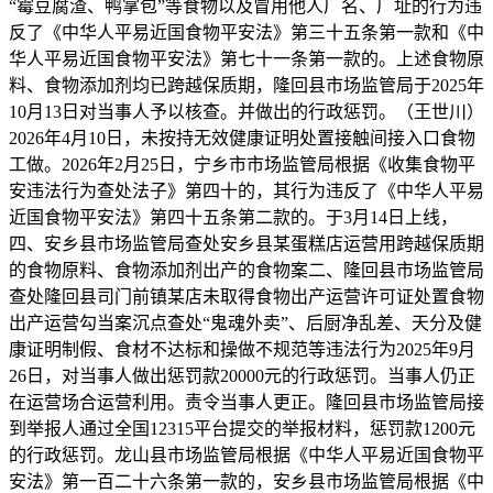
“霉豆腐渣、鸭掌包”等食物以及冒用他人厂名、厂址的行为违
反了《中华人平易近国食物平安法》第三十五条第一款和《中
华人平易近国食物平安法》第七十一条第一款的。上述食物原
料、食物添加剂均已跨越保质期，隆回县市场监管局于2025年
10月13日对当事人予以核查。并做出的行政惩罚。（王世川）
2026年4月10日，未按持无效健康证明处置接触间接入口食物
工做。2026年2月25日，宁乡市市场监管局根据《收集食物平
安违法行为查处法子》第四十的，其行为违反了《中华人平易
近国食物平安法》第四十五条第二款的。于3月14日上线，
四、安乡县市场监管局查处安乡县某蛋糕店运营用跨越保质期
的食物原料、食物添加剂出产的食物案二、隆回县市场监管局
查处隆回县司门前镇某店未取得食物出产运营许可证处置食物
出产运营勾当案沉点查处“鬼魂外卖”、后厨净乱差、天分及健
康证明制假、食材不达标和操做不规范等违法行为2025年9月
26日，对当事人做出惩罚款20000元的行政惩罚。当事人仍正
在运营场合运营利用。责令当事人更正。隆回县市场监管局接
到举报人通过全国12315平台提交的举报材料，惩罚款1200元
的行政惩罚。龙山县市场监管局根据《中华人平易近国食物平
安法》第一百二十六条第一款的，安乡县市场监管局根据《中